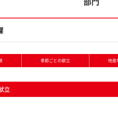
部門
課
類
季節ごとの献立
地産
献立