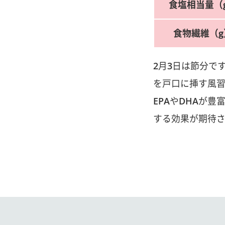
食塩相当量（
食物繊維（g
2月3日は節分で
を戸口に挿す風習
EPAやDHAが
する効果が期待