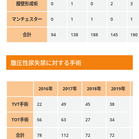
膣壁形成術
0
1
0
2
3
マンチェスター
0
1
1
0
1
合計
94
138
188
145
180
腹圧性尿失禁に対する手術
2016年
2017年
2018年
2019年
2
TVT手術
22
49
45
38
19
TOT手術
56
63
27
34
5
合計
78
112
72
72
24