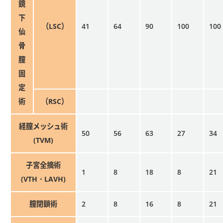
鏡
下
（LSC）
41
64
90
100
100
仙
骨
膣
固
定
術
（RSC）
経膣メッシュ術
50
56
63
27
34
(TVM)
子宮全摘術
1
8
18
8
21
(VTH・LAVH)
膣閉鎖術
2
8
16
8
21